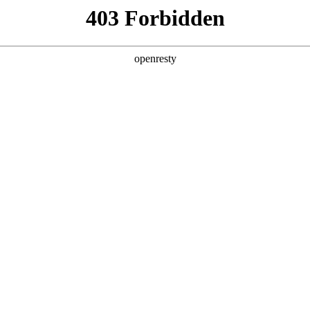
产品及服务
行业解决方案
合作伙伴
投资者关系
力荒下的破局之道
高性能AI计算芯片主要供应商的全年产能早早锁定殆尽，高端AI服务器
亿计，智能体集中应用的高峰时段，资源池分分钟“爆表”、“告警”。